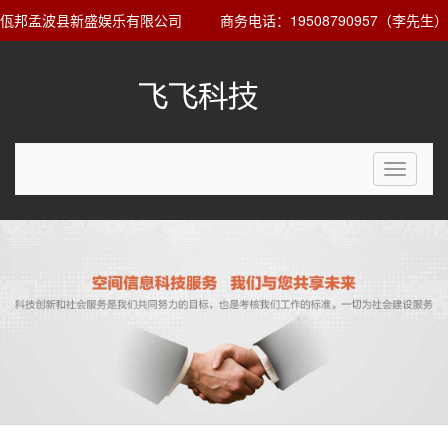
佤邦孟波县新盛娱乐有限公司
商务电话：19508790957（李先生）
Toggle
navigati